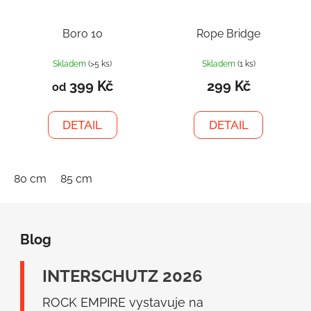
Boro 10
Rope Bridge
Skladem
(>5 ks)
Skladem
(1 ks)
399 Kč
299 Kč
od
DETAIL
DETAIL
80 cm
85 cm
Z
á
Blog
p
a
INTERSCHUTZ 2026
t
í
ROCK EMPIRE vystavuje na