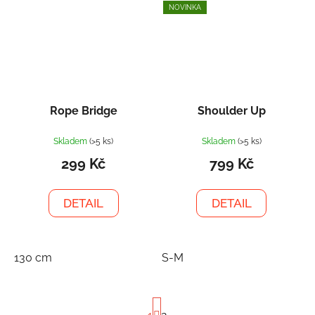
NOVINKA
Rope Bridge
Shoulder Up
Skladem
(>5 ks)
Skladem
(>5 ks)
299 Kč
799 Kč
DETAIL
DETAIL
130 cm
S-M
S