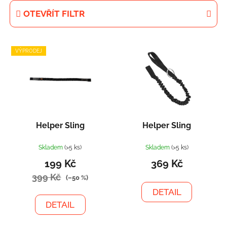
e
OTEVŘÍT FILTR
n
í
V
p
VÝPRODEJ
ý
r
p
o
i
d
s
u
p
k
r
t
Helper Sling
Helper Sling
o
ů
d
Skladem
(>5 ks)
Skladem
(>5 ks)
u
199 Kč
369 Kč
k
399 Kč
(–50 %)
t
DETAIL
ů
DETAIL