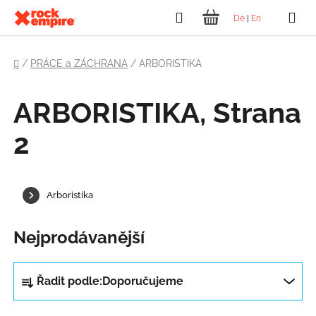
Přejít
Hledat
De
|
En
na
NÁKUPNÍ
obsah
Domů
KOŠÍK
/
PRÁCE a ZÁCHRANA
/
ARBORISTIKA
ARBORISTIKA
, Strana
2
Arboristika
Nejprodávanější
Ř
Řadit podle:
Doporučujeme
a
z