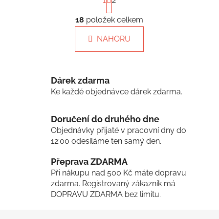
1
2
t
r
á
18
položek celkem
O
n
v
k
NAHORU
l
o
á
v
á
d
n
a
Dárek zdarma
í
c
Ke každé objednávce dárek zdarma.
í
p
Doručení do druhého dne
r
Objednávky přijaté v pracovní dny do
v
12:00 odesíláme ten samý den.
k
y
Přeprava ZDARMA
v
Při nákupu nad 500 Kč máte dopravu
ý
zdarma. Registrovaný zákazník má
p
DOPRAVU ZDARMA bez limitu.
i
s
Z
u