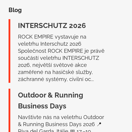
á
Blog
p
a
INTERSCHUTZ 2026
t
í
ROCK EMPIRE vystavuje na
veletrhu Interschutz 2026
Společnost ROCK EMPIRE je právě
součástí veletrhu INTERSCHUTZ
2026, největší světové akce
zaměřené na hasičské služby,
záchranné systémy, civilní oc...
Outdoor & Running
Business Days
Navštivte nás na veletrhu Outdoor
& Running Business Days 2026 📍
Riva del Garda, Itálie 📅 17.–19.