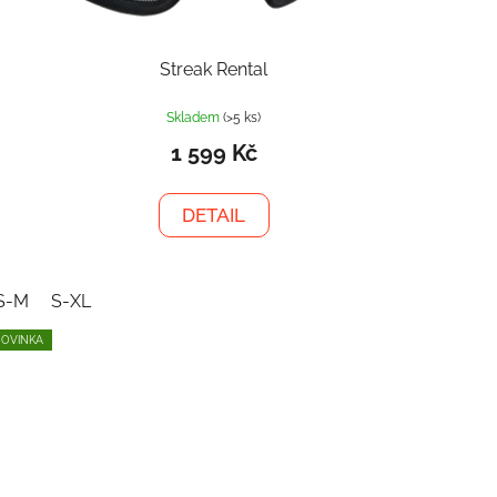
Streak Rental
Skladem
(>5 ks)
1 599 Kč
DETAIL
S-M
S-XL
OVINKA