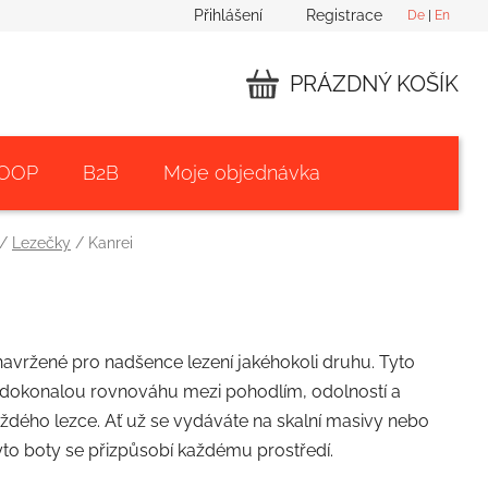
Přihlášení
Registrace
De
|
En
PRÁZDNÝ KOŠÍK
NÁKUPNÍ
KOŠÍK
 OOP
B2B
Moje objednávka
/
Lezečky
/
Kanrei
avržené pro nadšence lezení jakéhokoli druhu. Tyto
dokonalou rovnováhu mezi pohodlím, odolností a
ždého lezce. Ať už se vydáváte na skalní masivy nebo
yto boty se přizpůsobí každému prostředí.