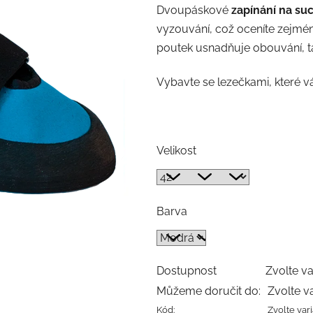
Dvoupáskové
zapínání na suc
vyzouvání, což oceníte zejmén
poutek usnadňuje obouvání, tak
Vybavte se lezečkami, které v
Velikost
Barva
Dostupnost
Zvolte va
Můžeme doručit do:
Zvolte v
Kód:
Zvolte var