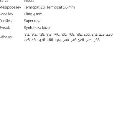
Barva
Modrá
Mezipodešev
Termopat 1,6, Termopat 1,6 mm
Podešev
Cling 4 mm
Podšívka
Super royal
Svršek
Syntetická kůže
332, 354, 328, 338, 356, 362, 368, 384, 400, 432, 418, 446,
Váha (g)
428, 462, 476, 486, 494, 500, 516, 526, 524, 568