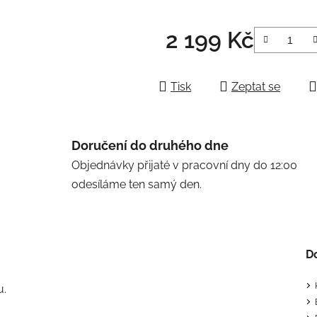
2 199 Kč
Měrná cena:
Tisk
Zeptat se
Doručení do druhého dne
Objednávky přijaté v pracovní dny do 12:00
odesíláme ten samý den.
D
u.