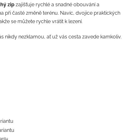
hý zip
zajišťuje rychlé a snadné obouvání a
a při časté změně terénu. Navíc, dvojice praktických
že se můžete rychle vrátit k lezení.
ás nikdy nezklamou, ať už vás cesta zavede kamkoliv.
riantu
ariantu
iantu