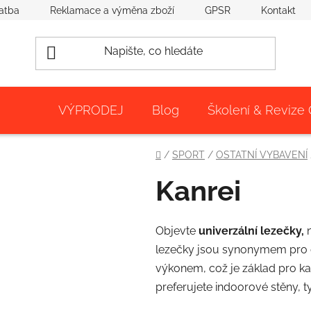
atba
Reklamace a výměna zboží
GPSR
Kontakt
VÝPRODEJ
Blog
Školení & Revize
Domů
/
SPORT
/
OSTATNÍ VYBAVENÍ
Kanrei
Objevte
univerzální lezečky,
n
lezečky jsou synonymem pro 
výkonem, což je základ pro ka
preferujete indoorové stěny, t