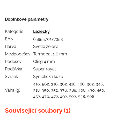
Doplňkové parametry
Kategorie
Lezečky
EAN
8595570127353
Barva
Světle zelená
Mezipodešev
Termopat 1,6 mm
Podešev
Cling 4 mm
Podšívka
Super royal
Svršek
Syntetická kůže
410, 562, 316, 362, 418, 486, 302, 346,
Váha (g)
318, 350, 352, 376, 388, 408, 430, 450,
452, 470, 472, 492, 502, 538, 508
Související soubory (1)