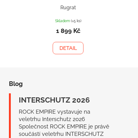
Rugrat
Skladem
(>5 ks)
1 899 Kč
DETAIL
Z
á
Blog
p
a
INTERSCHUTZ 2026
t
í
ROCK EMPIRE vystavuje na
veletrhu Interschutz 2026
Společnost ROCK EMPIRE je právě
součástí veletrhu INTERSCHUTZ