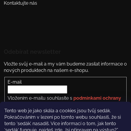
Kontaktujte nás
Odebírat newsletter
Vložte svůj e-mail a my vám budeme zasílat informace o
nových produktech na našem e-shopu.
E-mail
Vložením e-mailu souhlasíte s
podmínkami ochrany
osobních údajů
Tento web je jako skála a cookies jsou tvůj sedák.
PŘIHLÁSIT SE
Pokračováním v lezení po tomto webu souhlasíš, že si
tento ‘sedák’. nasadíš. Více informací o tom, jak tento
‘sedák’ funguje, najdeš
zde
. Jsi připraven na výstup?”