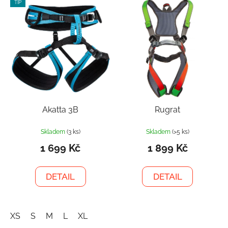
TIP
Akatta 3B
Rugrat
Skladem
(3 ks)
Skladem
(>5 ks)
1 699 Kč
1 899 Kč
DETAIL
DETAIL
XS
S
M
L
XL