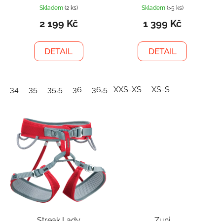
Skladem
(2 ks)
Skladem
(>5 ks)
2 199 Kč
1 399 Kč
DETAIL
DETAIL
34
35
35,5
36
36,5
XXS-XS
37
37,5
XS-S
38
38,5
39
Streak Lady
Zuni