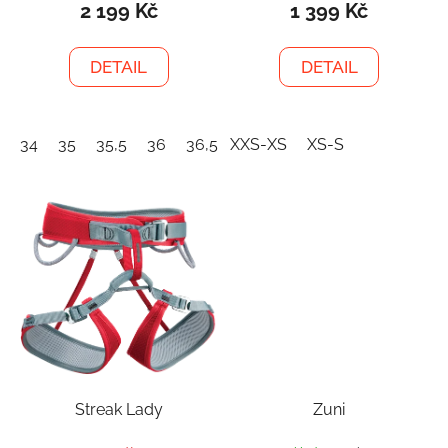
2 199 Kč
1 399 Kč
DETAIL
DETAIL
34
35
35,5
36
36,5
XXS-XS
37
37,5
XS-S
38
38,5
39
Streak Lady
Zuni