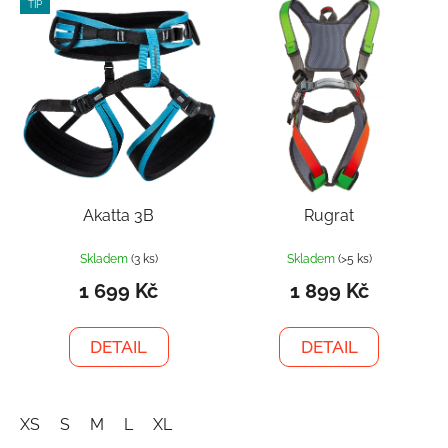
TIP
Akatta 3B
Rugrat
Skladem
(3 ks)
Skladem
(>5 ks)
1 699 Kč
1 899 Kč
DETAIL
DETAIL
XS
S
M
L
XL