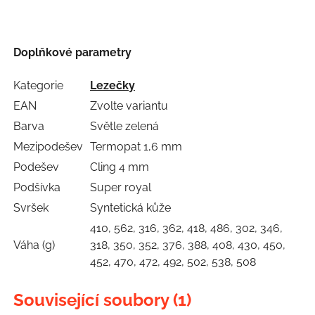
Doplňkové parametry
Kategorie
Lezečky
EAN
Zvolte variantu
Barva
Světle zelená
Mezipodešev
Termopat 1,6 mm
Podešev
Cling 4 mm
Podšívka
Super royal
Svršek
Syntetická kůže
410, 562, 316, 362, 418, 486, 302, 346,
Váha (g)
318, 350, 352, 376, 388, 408, 430, 450,
452, 470, 472, 492, 502, 538, 508
Související soubory (1)