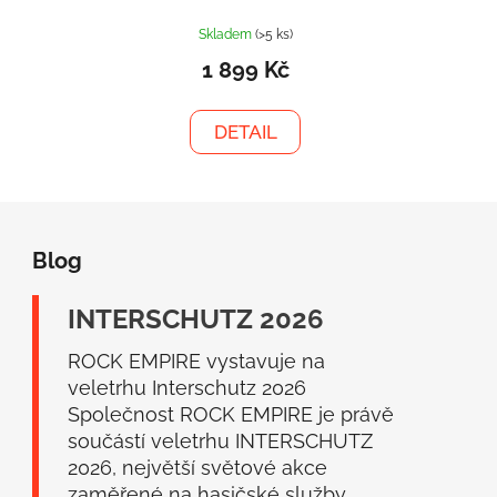
Skladem
(>5 ks)
1 899 Kč
DETAIL
Z
á
Blog
p
a
INTERSCHUTZ 2026
t
í
ROCK EMPIRE vystavuje na
veletrhu Interschutz 2026
Společnost ROCK EMPIRE je právě
součástí veletrhu INTERSCHUTZ
2026, největší světové akce
zaměřené na hasičské služby,