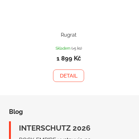
Rugrat
Skladem
(>5 ks)
1 899 Kč
DETAIL
Z
á
Blog
p
a
INTERSCHUTZ 2026
t