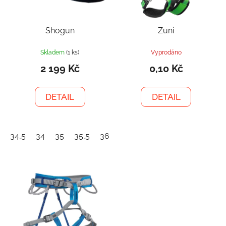
Shogun
Zuni
Skladem
(1 ks)
Vyprodáno
2 199 Kč
0,10 Kč
DETAIL
DETAIL
34,5
34
35
35,5
36
36,5
37
37,5
38
38,5