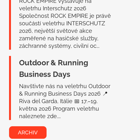
í
ROCK EMPIRE vystavuje na
veletrhu Interschutz 2026
Společnost ROCK EMPIRE je právě
součástí veletrhu INTERSCHUTZ
2026, největší světové akce
zaměřené na hasičské služby,
záchranné systémy, civilní oc...
Outdoor & Running
Business Days
Navštivte nás na veletrhu Outdoor
& Running Business Days 2026 📍
Riva del Garda, Itálie 📅 17.–19.
května 2026 Program veletrhu
naleznete zde....
ARCHIV