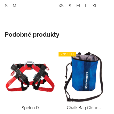
S
M
L
XS
S
M
L
XL
Podobné produkty
VÝPRODEJ
Speleo D
Chalk Bag Clouds