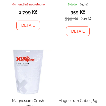
Momentálně nedostupné
Skladem
(>5 ks)
1 799 Kč
359 Kč
599 Kč
(–40 %)
DETAIL
DETAIL
Magnesium Crush
Magnesium Cube 56g
300g