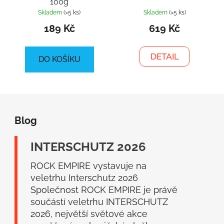
100g
Skladem
(>5 ks)
Skladem
(>5 ks)
189 Kč
619 Kč
DETAIL
DO KOŠÍKU
Z
á
Blog
p
a
INTERSCHUTZ 2026
t
í
ROCK EMPIRE vystavuje na
veletrhu Interschutz 2026
Společnost ROCK EMPIRE je právě
součástí veletrhu INTERSCHUTZ
2026, největší světové akce