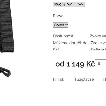
Barva
Dostupnost
Zvolte va
Můžeme doručit do:
Zvolte v
Kód:
Zvolte var
od
1 149 Kč
Měrná cena:
Tisk
Zeptat se