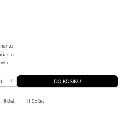
riantu
ariantu
iantu
DO KOŠÍKU
Hlídat
Sdílet