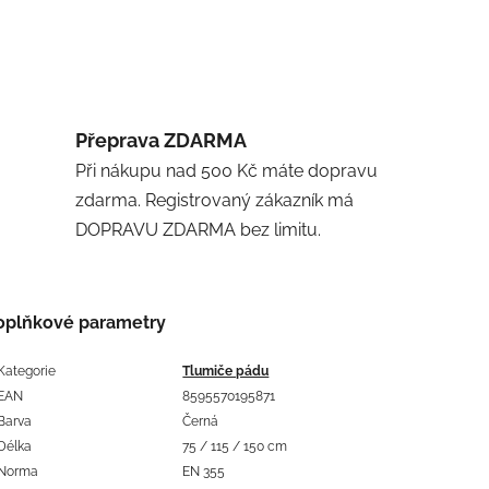
Přeprava ZDARMA
Při nákupu nad 500 Kč máte dopravu
zdarma. Registrovaný zákazník má
DOPRAVU ZDARMA bez limitu.
oplňkové parametry
Kategorie
Tlumiče pádu
EAN
8595570195871
Barva
Černá
Délka
75 / 115 / 150 cm
Norma
EN 355