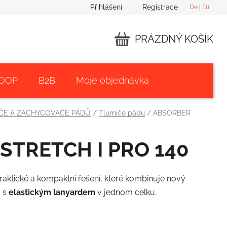
Přihlášení
Registrace
De
|
En
PRÁZDNÝ KOŠÍK
NÁKUPNÍ
KOŠÍK
 OOP
B2B
Moje objednávka
ČE A ZACHYCOVAČE PÁDŮ
/
Tlumiče pádu
/
ABSORBER
STRETCH I PRO 140
praktické a kompaktní řešení, které kombinuje nový
0
s
elastickým lanyardem
v jednom celku.