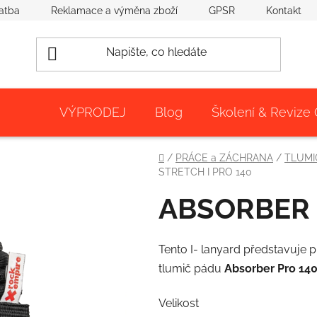
atba
Reklamace a výměna zboží
GPSR
Kontakt
VÝPRODEJ
Blog
Školení & Revize
Domů
/
PRÁCE a ZÁCHRANA
/
TLUMI
STRETCH I PRO 140
ABSORBER 
Tento I- lanyard představuje 
tlumič pádu
Absorber Pro 14
Velikost