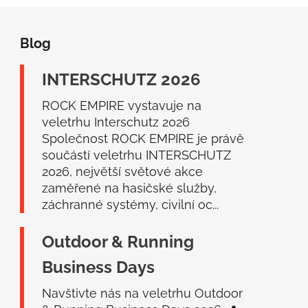
Z
á
Blog
p
a
INTERSCHUTZ 2026
t
í
ROCK EMPIRE vystavuje na
veletrhu Interschutz 2026
Společnost ROCK EMPIRE je právě
součástí veletrhu INTERSCHUTZ
2026, největší světové akce
zaměřené na hasičské služby,
záchranné systémy, civilní oc...
Outdoor & Running
Business Days
Navštivte nás na veletrhu Outdoor