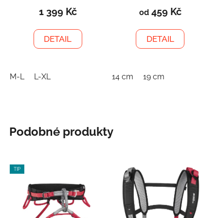
1 399 Kč
459 Kč
od
DETAIL
DETAIL
M-L
L-XL
14 cm
19 cm
Podobné produkty
TIP