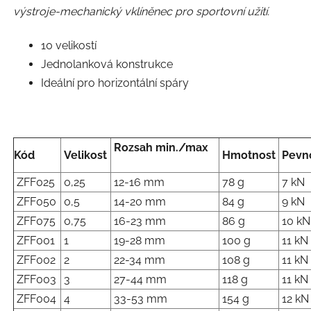
výstroje-mechanický vklíněnec pro sportovní užití.
10 velikostí
Jednolanková konstrukce
Ideální pro horizontální spáry
Rozsah
min./max
Kód
Velikost
Hmotnost
Pevn
ZFF025
0,25
12-16 mm
78 g
7 kN
ZFF050
0,5
14-20 mm
84 g
9 kN
ZFF075
0,75
16-23 mm
86 g
10 kN
ZFF001
1
19-28 mm
100 g
11 kN
ZFF002
2
22-34 mm
108 g
11 kN
ZFF003
3
27-44 mm
118 g
11 kN
ZFF004
4
33-53 mm
154 g
12 kN